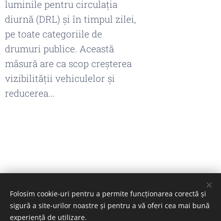
luminile pentru circulația
diurnă (DRL) și în timpul zilei,
pe toate categoriile de
drumuri publice. Această
măsură are ca scop creșterea
vizibilității vehiculelor și
reducerea...
Folosim cookie-uri pentru a permite funcționarea corectă și
CEER.ro
sigură a site-urilor noastre și pentru a vă oferi cea mai bună
experiență de utilizare.