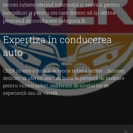
teoriei rutiere oferind informații și servicii pentru
începători și pentru cei care doresc să își obtina
permisul de conducere categoria B.
Expertiza în conducerea
auto
CEER.ro este o școală de teorie rutiera online .. Suntem
dedicati să oferim cea mai bună experiență de învățare
pentru viitorii șoferi, indiferent de nivelul lor de
experiență sau de vârstă.